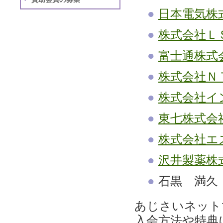
●
日本電気株
●
株式会社Ｌ
●
富士通株式
●
株式会社Ｎ
●
株式会社イ
●
東七株式会
●
株式会社エ
●
沢井製薬株
●
石黒 満久
あじさいネット
入会方法や特典