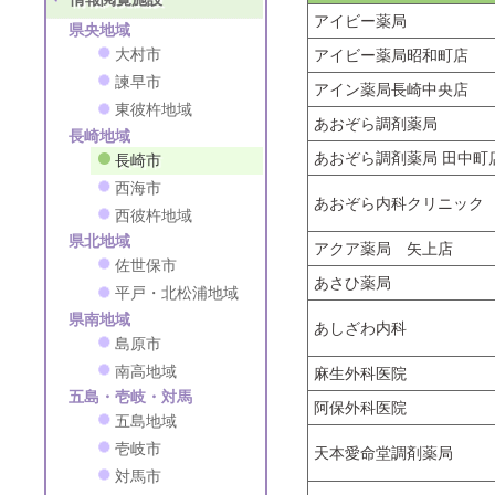
アイビー薬局
県央地域
大村市
アイビー薬局昭和町店
諫早市
アイン薬局長崎中央店
東彼杵地域
あおぞら調剤薬局
長崎地域
あおぞら調剤薬局 田中町
長崎市
西海市
あおぞら内科クリニック
西彼杵地域
県北地域
アクア薬局 矢上店
佐世保市
あさひ薬局
平戸・北松浦地域
県南地域
あしざわ内科
島原市
南高地域
麻生外科医院
五島・壱岐・対馬
阿保外科医院
五島地域
壱岐市
天本愛命堂調剤薬局
対馬市