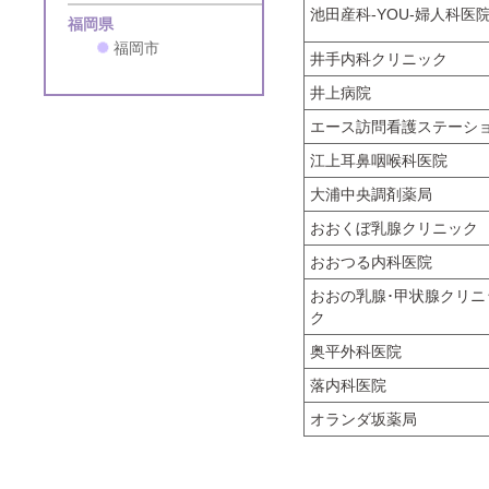
池田産科-YOU-婦人科医
福岡県
福岡市
井手内科クリニック
井上病院
エース訪問看護ステーシ
江上耳鼻咽喉科医院
大浦中央調剤薬局
おおくぼ乳腺クリニック
おおつる内科医院
おおの乳腺･甲状腺クリニ
ク
奥平外科医院
落内科医院
オランダ坂薬局